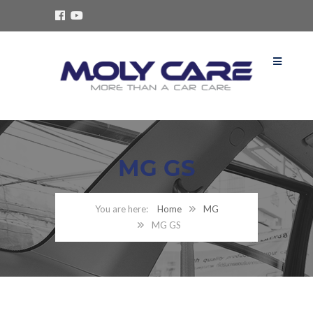
MG GS
Home
MG
MG GS