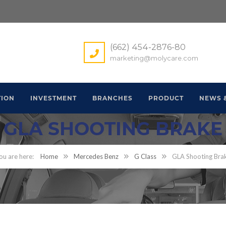
(662) 454-2876-80
marketing@molycare.com
ION
INVESTMENT
BRANCHES
PRODUCT
NEWS 
GLA SHOOTING BRAKE
Home
Mercedes Benz
G Class
GLA Shooting Bra