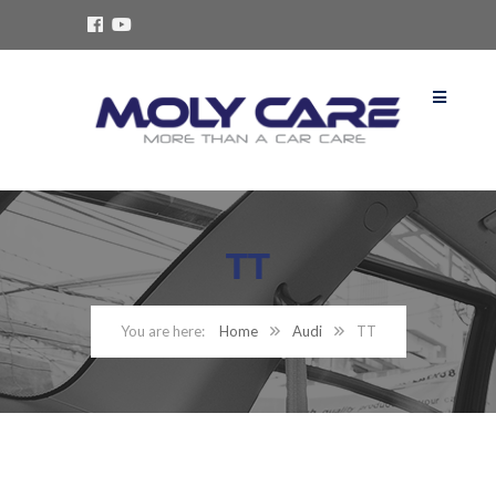
TT
Home
Audi
TT