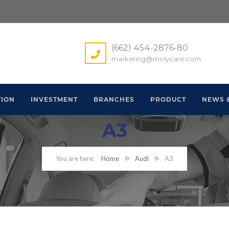
(662) 454-2876-80
marketing@molycare.com
ION
INVESTMENT
BRANCHES
PRODUCT
NEWS 
A3
Home
Audi
A3