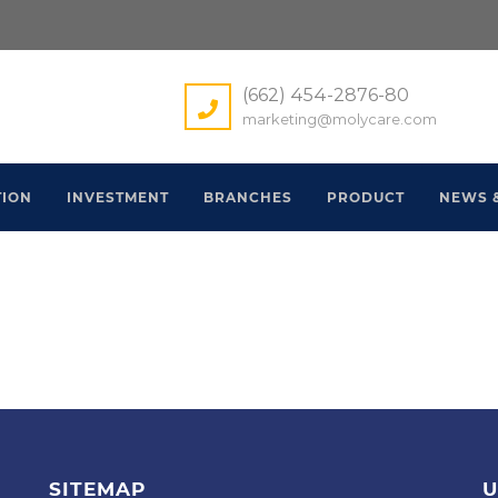
(662) 454-2876-80
marketing@molycare.com
ION
INVESTMENT
BRANCHES
PRODUCT
NEWS 
SITEMAP
U