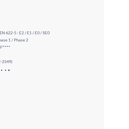
N 622-5 : E2 / E1 / E0 / SE0
ase 1 / Phase 2
 F****
2-2549)
การ