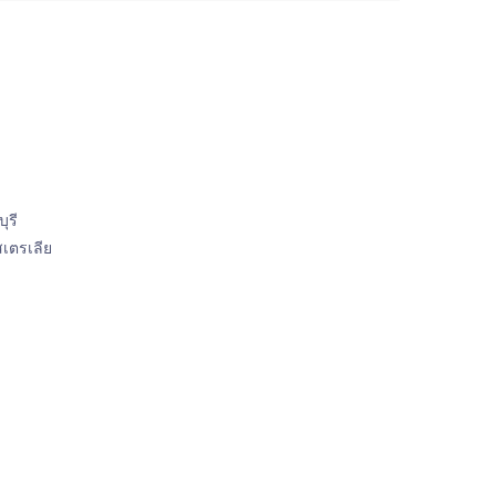
ุรี
เตรเลีย